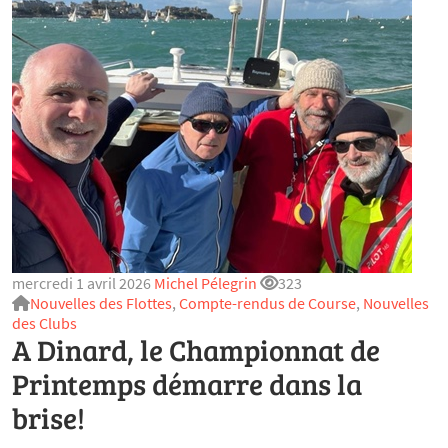
mercredi 1 avril 2026
Michel Pélegrin
323
Nouvelles des Flottes
,
Compte-rendus de Course
,
Nouvelles
des Clubs
A Dinard, le Championnat de
Printemps démarre dans la
brise!