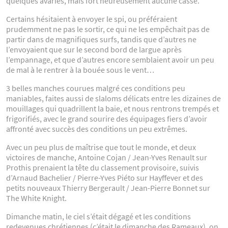
quelques avaries, mais fort heureusement aucune casse.
Certains hésitaient à envoyer le spi, ou préféraient
prudemment ne pas le sortir, ce qui ne les empêchait pas de
partir dans de magnifiques surfs, tandis que d’autres ne
l’envoyaient que sur le second bord de largue après
l’empannage, et que d’autres encore semblaient avoir un peu
de mal à le rentrer à la bouée sous le vent…
3 belles manches courues malgré ces conditions peu
maniables, faites aussi de slaloms délicats entre les dizaines de
mouillages qui quadrillent la baie, et nous rentrons trempés et
frigorifiés, avec le grand sourire des équipages fiers d’avoir
affronté avec succès des conditions un peu extrêmes.
Avec un peu plus de maîtrise que tout le monde, et deux
victoires de manche, Antoine Cojan / Jean-Yves Renault sur
Prothis prenaient la tête du classement provisoire, suivis
d’Arnaud Bachelier / Pierre-Yves Piéto sur Hayffever et des
petits nouveaux Thierry Bergerault / Jean-Pierre Bonnet sur
The White Knight.
Dimanche matin, le ciel s’était dégagé et les conditions
redevenues chrétiennes (c’était le dimanche des Rameaux), on